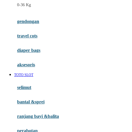
0-36 Kg
Fisher Price
Flipper
gendongan
Friends Of Sally
travel cots
G
diaper bags
Gb
Geko
aksesoris
Graco
TOTO SLOT
Gund
selimut
H
bantal &sprei
Habbie
Haenim
ranjang bayi &balita
Happy Horse
perabotan