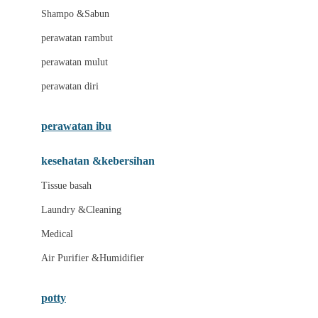
London Taxi
Shampo &Sabun
Love To Dream
perawatan rambut
perawatan mulut
M
perawatan diri
Magformers
Mama's Choice
perawatan ibu
Mamas &Papas
kesehatan &kebersihan
Mamaway
Tissue basah
Maxi Cosi
Laundry &Cleaning
Megabloks
Medical
Micro
Air Purifier &Humidifier
MiDeer
Mimi &Lula
potty
Mini Monkey