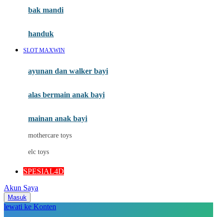
Moby
bak mandi
Momami
handuk
Mothercare
SLOT MAXWIN
Mustela
ayunan dan walker bayi
My Buddy Tag
My K
alas bermain anak bayi
N
mainan anak bayi
Naif
mothercare toys
Nike
elc toys
Nordic Natural
SPESIAL4D
Nuby
Akun Saya
Nuna
Masuk
lewati ke Konten
O