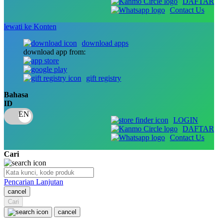
DAFTAR
Q
Contact Us
lewati ke Konten
QV Baby
download apps
R
download app from:
Real Shades
gift registry
Red Castle
Bahasa
Ribbon Madness
ID
LOGIN
S
DAFTAR
Contact Us
Sebamed
Cari
Silver Cross
Simply Idea
Pencarian Lanjutan
Skip Hop
cancel
Cari
Spectra
cancel