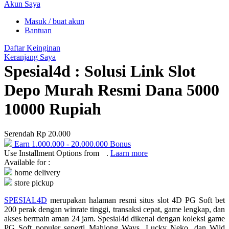
Akun Saya
Squishmallows
Masuk / buat akun
Starbooks
Bantuan
Stick-O
Daftar Keinginan
Stokke
Keranjang Saya
Spesial4d : Solusi Link Slot
Sudocrem
Depo Murah Resmi Dana 5000
Sumimo
10000 Rupiah
Sunnylife
Sun-Staches
Serendah
Rp 20.000
Swimava
Earn
1.000.000
-
20.000.000
Bonus
Use Installment Options from
.
Laarn more
Available for :
T
home delivery
store pickup
Tommee Tippee
SPESIAL4D
merupakan halaman resmi situs slot 4D PG Soft bet
Trunki
200 perak dengan winrate tinggi, transaksi cepat, game lengkap, dan
akses bermain aman 24 jam. Spesial4d dikenal dengan koleksi game
Tutti Bambini
PG Soft populer seperti Mahjong Ways, Lucky Neko, dan Wild