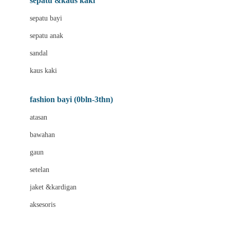
sepatu &kaus kaki
Bio Oil
sepatu bayi
Biolane
sepatu anak
Bite Fighters
sandal
Bizzi Growin
kaus kaki
Blackmores
fashion bayi (0bln-3thn)
Blooming Marvellous
atasan
Bonnels
bawahan
Bravado
gaun
Bruder
setelan
Brush Baby
jaket &kardigan
Buds Organics
aksesoris
Bugaboo
Buggygear