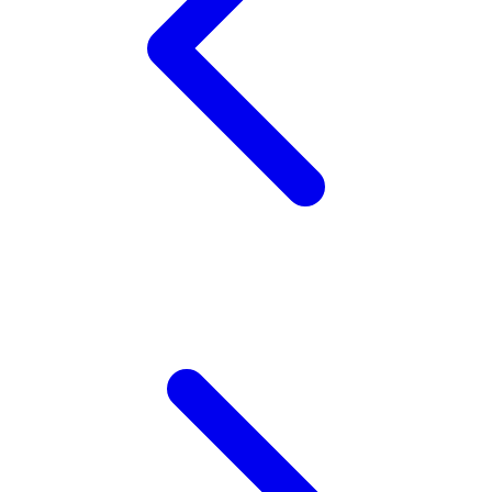
Xootz
Y
Yamatoya
Z
Zaxy
Zoggs
0-9
4Moms
59S