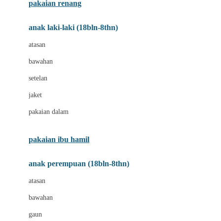
pakaian renang
Bumkins
anak laki-laki (18bln-8thn)
C
atasan
Cetaphil
bawahan
Chicco
setelan
Childlife
jaket
Clevamama
pakaian dalam
Cocolatte
Cottonseeds
pakaian ibu hamil
Cozy N Safe
anak perempuan (18bln-8thn)
Crane
atasan
Cybex
bawahan
D
gaun