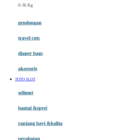
0-36 Kg
Fisher Price
Flipper
gendongan
Friends Of Sally
travel cots
G
diaper bags
Gb
Geko
aksesoris
Graco
TOTO SLOT
Gund
selimut
H
bantal &sprei
Habbie
Haenim
ranjang bayi &balita
Happy Horse
perabotan