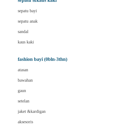
sepatu &kaus kaki
Bio Oil
sepatu bayi
Biolane
sepatu anak
Bite Fighters
sandal
Bizzi Growin
kaus kaki
Blackmores
fashion bayi (0bln-3thn)
Blooming Marvellous
atasan
Bonnels
bawahan
Bravado
gaun
Bruder
setelan
Brush Baby
jaket &kardigan
Buds Organics
aksesoris
Bugaboo
Buggygear