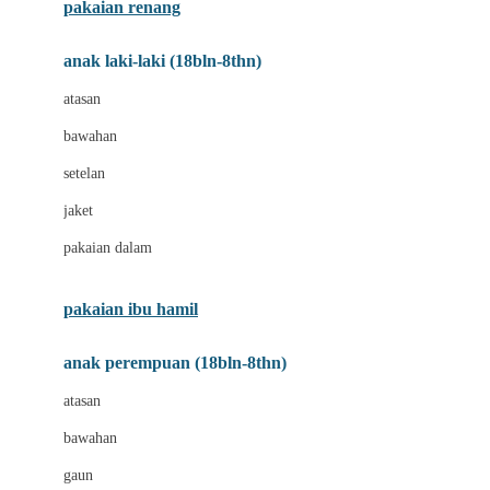
pakaian renang
Bumkins
anak laki-laki (18bln-8thn)
C
atasan
Cetaphil
bawahan
Chicco
setelan
Childlife
jaket
Clevamama
pakaian dalam
Cocolatte
Cottonseeds
pakaian ibu hamil
Cozy N Safe
anak perempuan (18bln-8thn)
Crane
atasan
Cybex
bawahan
D
gaun