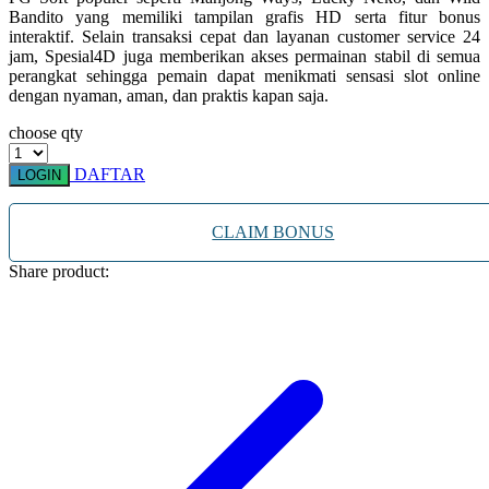
Twistshake
Bandito yang memiliki tampilan grafis HD serta fitur bonus
interaktif. Selain transaksi cepat dan layanan customer service 24
TY Toys
jam, Spesial4D juga memberikan akses permainan stabil di semua
perangkat sehingga pemain dapat menikmati sensasi slot online
dengan nyaman, aman, dan praktis kapan saja.
U
choose qty
DAFTAR
LOGIN
V
Veja
CLAIM BONUS
Vitaflow
Share product:
Vtech
W
Waterland
Wellness
X