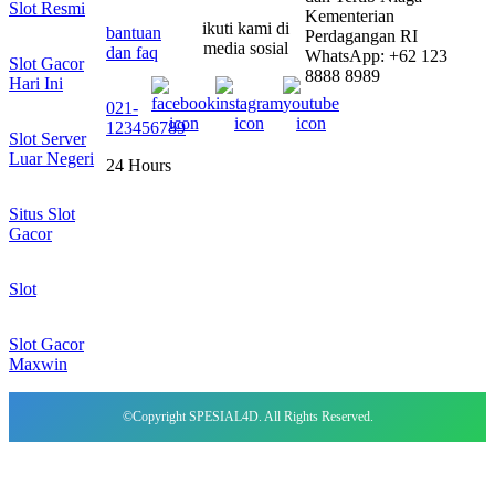
Slot Resmi
Kementerian
ikuti kami di
bantuan
Perdagangan RI
media sosial
dan faq
WhatsApp: +62 123
Slot Gacor
8888 8989
Hari Ini
021-
123456789
Slot Server
Luar Negeri
24 Hours
Situs Slot
Gacor
Slot
Slot Gacor
Maxwin
©Copyright SPESIAL4D. All Rights Reserved.