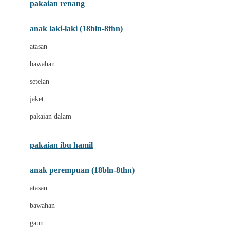
pakaian renang
Bumkins
anak laki-laki (18bln-8thn)
C
atasan
Cetaphil
bawahan
Chicco
setelan
Childlife
jaket
Clevamama
pakaian dalam
Cocolatte
Cottonseeds
pakaian ibu hamil
Cozy N Safe
anak perempuan (18bln-8thn)
Crane
atasan
Cybex
bawahan
D
gaun