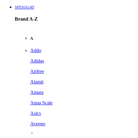
SPESIAL4D
Brand A-Z
A
Addo
Adidas
Airfree
Alamii
Amara
Aqua Scale
Asics
Aveeno
Awan