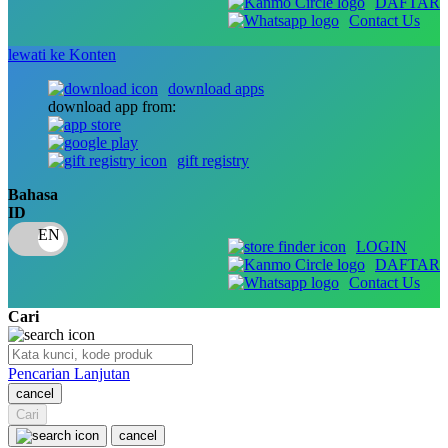
DAFTAR
Q
Contact Us
lewati ke Konten
QV Baby
download apps
R
download app from:
Real Shades
gift registry
Red Castle
Bahasa
Ribbon Madness
ID
LOGIN
S
DAFTAR
Contact Us
Sebamed
Cari
Silver Cross
Simply Idea
Pencarian Lanjutan
Skip Hop
cancel
Cari
Spectra
cancel