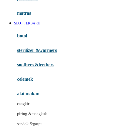
Happy Tummy
Hauck
matras
Havaianas
SLOT TERBARU
Hegen
botol
Hot Wheels
sterilizer &warmers
Hybrid
soothers &teethers
I
Inlacta DHA
celemek
Interlac
alat makan
Ivenet
cangkir
J
piring &mangkuk
Jack N Jill
sendok &garpu
Joie