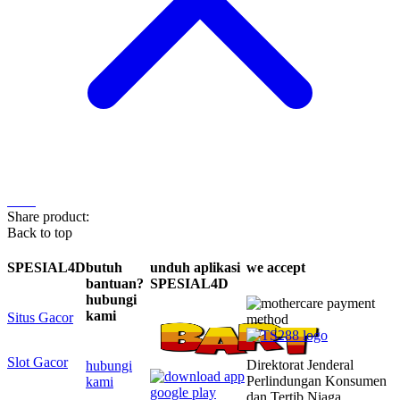
Share product:
Back to top
SPESIAL4D
butuh
unduh aplikasi
we accept
bantuan?
SPESIAL4D
hubungi
kami
Situs Gacor
Slot Gacor
Direktorat Jenderal
hubungi
Perlindungan Konsumen
kami
dan Tertib Niaga