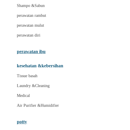
London Taxi
Shampo &Sabun
Love To Dream
perawatan rambut
perawatan mulut
M
perawatan diri
Magformers
Mama's Choice
perawatan ibu
Mamas &Papas
kesehatan &kebersihan
Mamaway
Tissue basah
Maxi Cosi
Laundry &Cleaning
Megabloks
Medical
Micro
Air Purifier &Humidifier
MiDeer
Mimi &Lula
potty
Mini Monkey