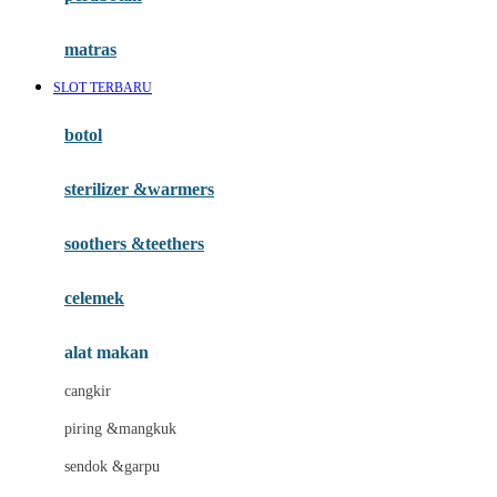
Happy Tummy
Hauck
matras
Havaianas
SLOT TERBARU
Hegen
botol
Hot Wheels
sterilizer &warmers
Hybrid
soothers &teethers
I
Inlacta DHA
celemek
Interlac
alat makan
Ivenet
cangkir
J
piring &mangkuk
Jack N Jill
sendok &garpu
Joie