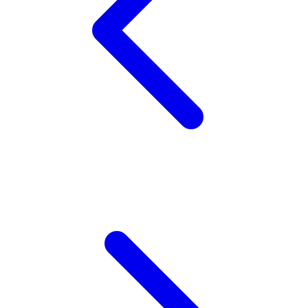
Xootz
Y
Yamatoya
Z
Zaxy
Zoggs
0-9
4Moms
59S