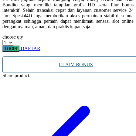
Twistshake
Bandito yang memiliki tampilan grafis HD serta fitur bonus
interaktif. Selain transaksi cepat dan layanan customer service 24
TY Toys
jam, Spesial4D juga memberikan akses permainan stabil di semua
perangkat sehingga pemain dapat menikmati sensasi slot online
dengan nyaman, aman, dan praktis kapan saja.
U
choose qty
DAFTAR
LOGIN
V
Veja
CLAIM BONUS
Vitaflow
Share product:
Vtech
W
Waterland
Wellness
X