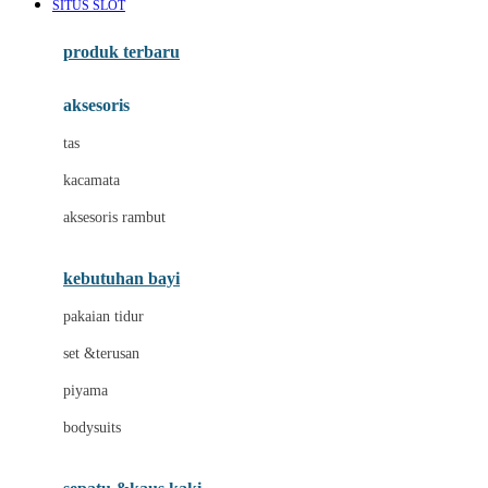
SITUS SLOT
Azetabio
produk terbaru
B
aksesoris
Baabaasheepz
tas
Babiators
kacamata
Baby Dove
aksesoris rambut
Baby Jogger
Baby Rovega
kebutuhan bayi
Babybee
pakaian tidur
Banana Boat
set &terusan
Banz
piyama
Barbie
bodysuits
Beaba
Beauty Barn