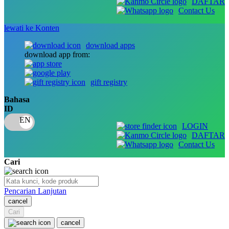
DAFTAR
Q
Contact Us
lewati ke Konten
QV Baby
download apps
R
download app from:
Real Shades
gift registry
Red Castle
Bahasa
Ribbon Madness
ID
LOGIN
S
DAFTAR
Contact Us
Sebamed
Cari
Silver Cross
Simply Idea
Pencarian Lanjutan
Skip Hop
cancel
Cari
Spectra
cancel