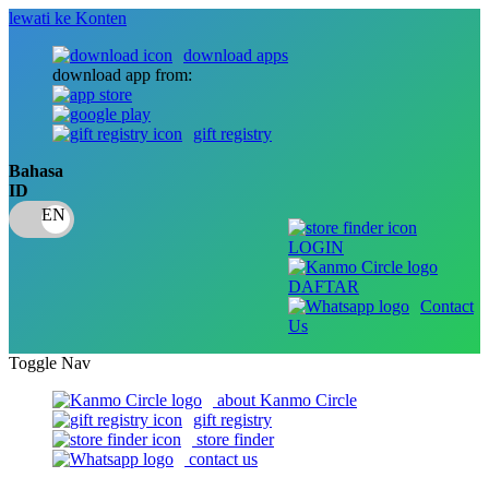
lewati ke Konten
download apps
download app from:
gift registry
Bahasa
ID
LOGIN
DAFTAR
Contact
Us
Toggle Nav
about Kanmo Circle
gift registry
store finder
contact us