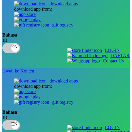
download apps
download app from:
Oh Ma Grain
Okiedog
gift registry
P
Bahasa
ID
Peachy
LOGIN
Phil &Ted's
DAFTAR
Contact Us
Philips Avent
lewati ke Konten
Pigeon
download apps
Playgro
download app from:
Poled Global
gift registry
Ponycycle
Bahasa
Puma
ID
Pureats
LOGIN