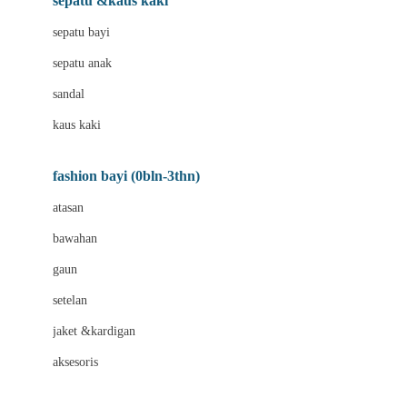
sepatu &kaus kaki
Bio Oil
sepatu bayi
Biolane
sepatu anak
Bite Fighters
sandal
Bizzi Growin
kaus kaki
Blackmores
fashion bayi (0bln-3thn)
Blooming Marvellous
atasan
Bonnels
bawahan
Bravado
gaun
Bruder
setelan
Brush Baby
jaket &kardigan
Buds Organics
aksesoris
Bugaboo
Buggygear