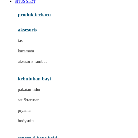
SITUS SLOT
Azetabio
produk terbaru
B
aksesoris
Baabaasheepz
tas
Babiators
kacamata
Baby Dove
aksesoris rambut
Baby Jogger
Baby Rovega
kebutuhan bayi
Babybee
pakaian tidur
Banana Boat
set &terusan
Banz
piyama
Barbie
bodysuits
Beaba
Beauty Barn