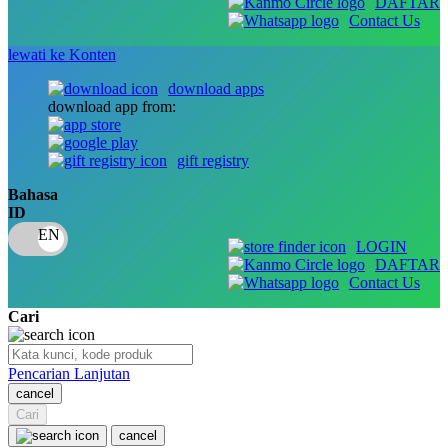
DAFTAR
Q
Contact Us
lewati ke Konten
QV Baby
download apps
R
download app from:
Real Shades
gift registry
Red Castle
Bahasa
Ribbon Madness
ID
LOGIN
S
DAFTAR
Contact Us
Sebamed
Cari
Silver Cross
Simply Idea
Pencarian Lanjutan
Skip Hop
cancel
Cari
Spectra
cancel