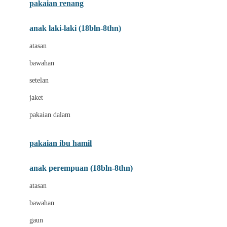
pakaian renang
Bumkins
anak laki-laki (18bln-8thn)
C
atasan
Cetaphil
bawahan
Chicco
setelan
Childlife
jaket
Clevamama
pakaian dalam
Cocolatte
Cottonseeds
pakaian ibu hamil
Cozy N Safe
anak perempuan (18bln-8thn)
Crane
atasan
Cybex
bawahan
D
gaun