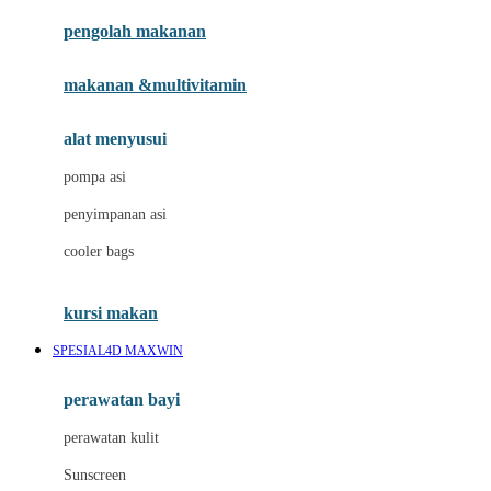
pengolah makanan
Joolz
Jujube
makanan &multivitamin
K
alat menyusui
Kiddycuts
pompa asi
Kumon
penyimpanan asi
L
cooler bags
Leapfrog
kursi makan
Leclerc
SPESIAL4D MAXWIN
Lee Vierra
Lillebaby
perawatan bayi
Little Bird Told Me
perawatan kulit
Little Miss Janis
Sunscreen