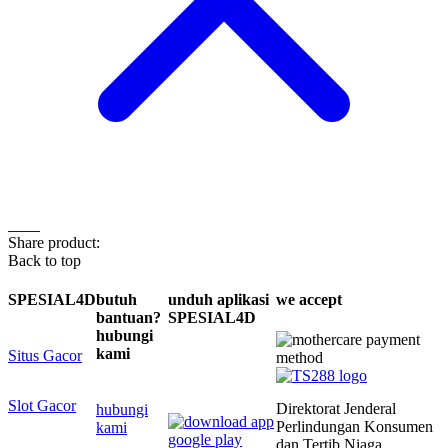
Share product:
Back to top
SPESIAL4D
butuh
unduh aplikasi
we accept
bantuan?
SPESIAL4D
hubungi
kami
Situs Gacor
Slot Gacor
Direktorat Jenderal
hubungi
Perlindungan Konsumen
kami
dan Tertib Niaga