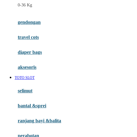
0-36 Kg
Fisher Price
Flipper
gendongan
Friends Of Sally
travel cots
G
diaper bags
Gb
Geko
aksesoris
Graco
TOTO SLOT
Gund
selimut
H
bantal &sprei
Habbie
Haenim
ranjang bayi &balita
Happy Horse
perabotan