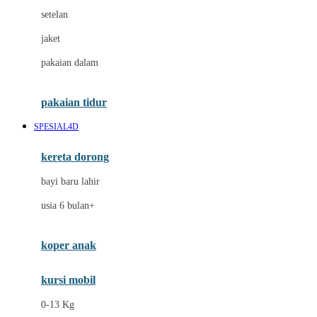
Dae Organics
setelan
Docare
jaket
Doona
pakaian dalam
Down To Earth
Drew
pakaian tidur
Dr. Brown's
SPESIAL4D
E
kereta dorong
ELC
bayi baru lahir
Ergobaby
usia 6 bulan+
Expert Care
koper anak
Ezyroller
kursi mobil
F
0-13 Kg
Felt So Sweet