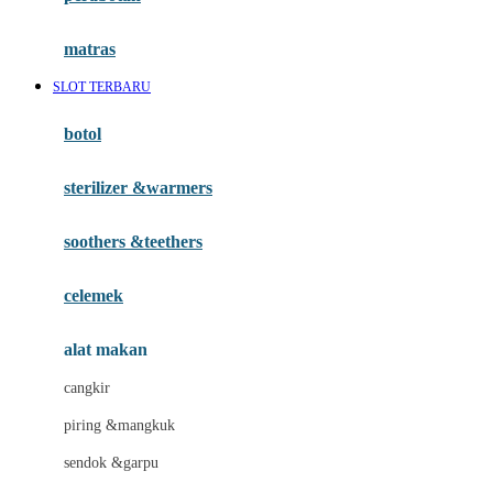
Happy Tummy
Hauck
matras
Havaianas
SLOT TERBARU
Hegen
botol
Hot Wheels
sterilizer &warmers
Hybrid
soothers &teethers
I
Inlacta DHA
celemek
Interlac
alat makan
Ivenet
cangkir
J
piring &mangkuk
Jack N Jill
sendok &garpu
Joie