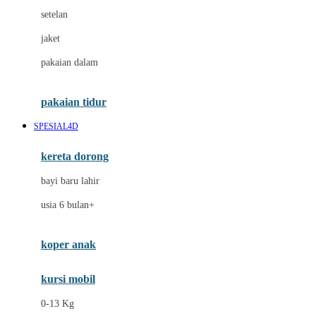
Dae Organics
setelan
Docare
jaket
Doona
pakaian dalam
Down To Earth
Drew
pakaian tidur
Dr. Brown's
SPESIAL4D
E
kereta dorong
ELC
bayi baru lahir
Ergobaby
usia 6 bulan+
Expert Care
koper anak
Ezyroller
kursi mobil
F
0-13 Kg
Felt So Sweet