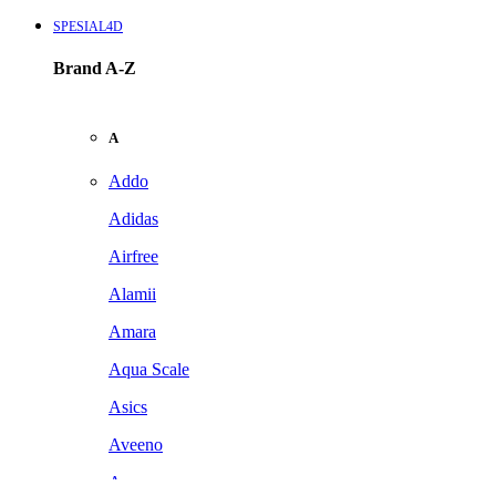
SPESIAL4D
Brand A-Z
A
Addo
Adidas
Airfree
Alamii
Amara
Aqua Scale
Asics
Aveeno
Awan