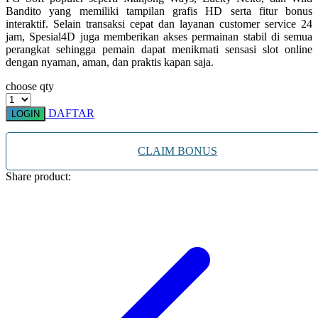
Twistshake
Bandito yang memiliki tampilan grafis HD serta fitur bonus
interaktif. Selain transaksi cepat dan layanan customer service 24
TY Toys
jam, Spesial4D juga memberikan akses permainan stabil di semua
perangkat sehingga pemain dapat menikmati sensasi slot online
dengan nyaman, aman, dan praktis kapan saja.
U
choose qty
DAFTAR
LOGIN
V
Veja
CLAIM BONUS
Vitaflow
Share product:
Vtech
W
Waterland
Wellness
X