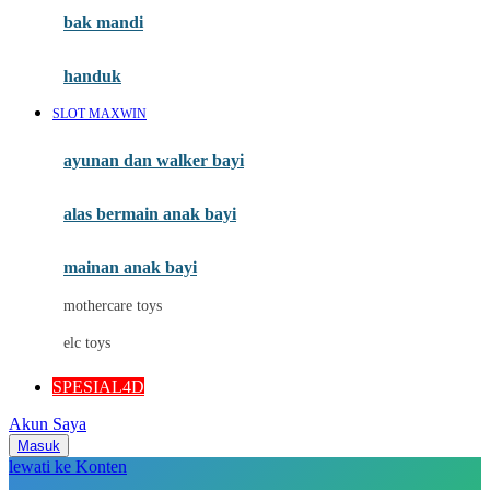
Moby
bak mandi
Momami
handuk
Mothercare
SLOT MAXWIN
Mustela
ayunan dan walker bayi
My Buddy Tag
My K
alas bermain anak bayi
N
mainan anak bayi
Naif
mothercare toys
Nike
elc toys
Nordic Natural
SPESIAL4D
Nuby
Akun Saya
Nuna
Masuk
lewati ke Konten
O