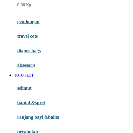
0-36 Kg
Fisher Price
Flipper
gendongan
Friends Of Sally
travel cots
G
diaper bags
Gb
Geko
aksesoris
Graco
TOTO SLOT
Gund
selimut
H
bantal &sprei
Habbie
Haenim
ranjang bayi &balita
Happy Horse
perabotan