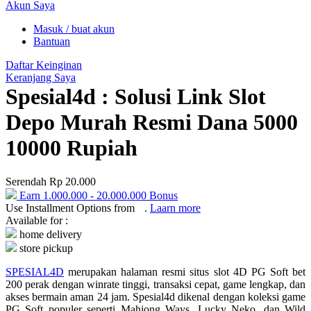
Akun Saya
Squishmallows
Masuk / buat akun
Starbooks
Bantuan
Stick-O
Daftar Keinginan
Stokke
Keranjang Saya
Spesial4d : Solusi Link Slot
Sudocrem
Depo Murah Resmi Dana 5000
Sumimo
10000 Rupiah
Sunnylife
Sun-Staches
Serendah
Rp 20.000
Swimava
Earn
1.000.000
-
20.000.000
Bonus
Use Installment Options from
.
Laarn more
Available for :
T
home delivery
store pickup
Tommee Tippee
SPESIAL4D
merupakan halaman resmi situs slot 4D PG Soft bet
Trunki
200 perak dengan winrate tinggi, transaksi cepat, game lengkap, dan
akses bermain aman 24 jam. Spesial4d dikenal dengan koleksi game
Tutti Bambini
PG Soft populer seperti Mahjong Ways, Lucky Neko, dan Wild