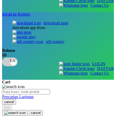
DAFTAR
Q
Contact Us
lewati ke Konten
QV Baby
download apps
R
download app from:
Real Shades
gift registry
Red Castle
Bahasa
Ribbon Madness
ID
LOGIN
S
DAFTAR
Contact Us
Sebamed
Cari
Silver Cross
Simply Idea
Pencarian Lanjutan
Skip Hop
cancel
Cari
Spectra
cancel