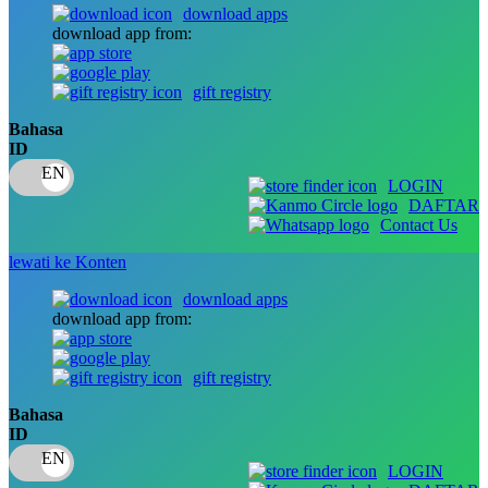
download apps
download app from:
Oh Ma Grain
Okiedog
gift registry
P
Bahasa
ID
Peachy
LOGIN
Phil &Ted's
DAFTAR
Contact Us
Philips Avent
lewati ke Konten
Pigeon
download apps
Playgro
download app from:
Poled Global
gift registry
Ponycycle
Bahasa
Puma
ID
Pureats
LOGIN