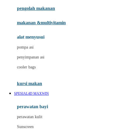
pengolah makanan
Joolz
Jujube
makanan &multivitamin
K
alat menyusui
Kiddycuts
pompa asi
Kumon
penyimpanan asi
L
cooler bags
Leapfrog
kursi makan
Leclerc
SPESIAL4D MAXWIN
Lee Vierra
Lillebaby
perawatan bayi
Little Bird Told Me
perawatan kulit
Little Miss Janis
Sunscreen