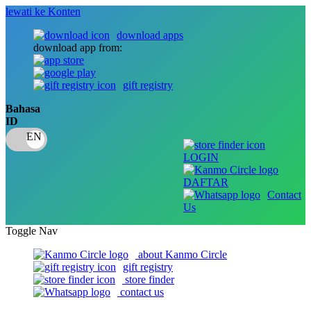
lewati ke Konten
download apps
download app from:
gift registry
Bahasa
ID
LOGIN
DAFTAR
Contact
Us
Toggle Nav
about Kanmo Circle
gift registry
store finder
contact us