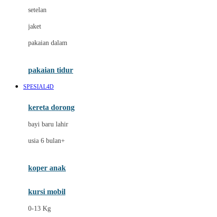
Dae Organics
setelan
Docare
jaket
Doona
pakaian dalam
Down To Earth
Drew
pakaian tidur
Dr. Brown's
SPESIAL4D
E
kereta dorong
ELC
bayi baru lahir
Ergobaby
usia 6 bulan+
Expert Care
koper anak
Ezyroller
kursi mobil
F
0-13 Kg
Felt So Sweet