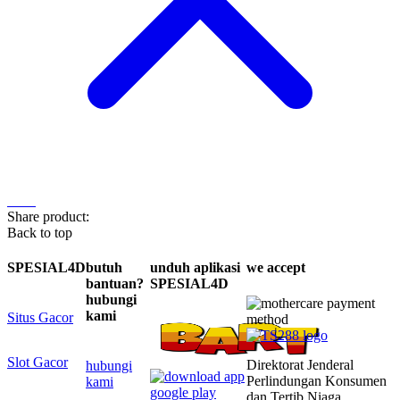
Share product:
Back to top
SPESIAL4D
butuh
unduh aplikasi
we accept
bantuan?
SPESIAL4D
hubungi
kami
Situs Gacor
Slot Gacor
Direktorat Jenderal
hubungi
Perlindungan Konsumen
kami
dan Tertib Niaga