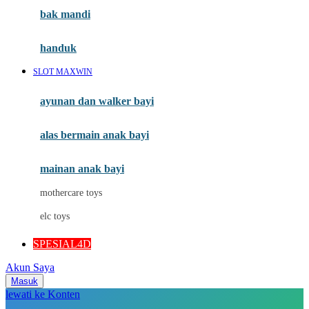
Moby
bak mandi
Momami
handuk
Mothercare
SLOT MAXWIN
Mustela
ayunan dan walker bayi
My Buddy Tag
My K
alas bermain anak bayi
N
mainan anak bayi
Naif
mothercare toys
Nike
elc toys
Nordic Natural
SPESIAL4D
Nuby
Akun Saya
Nuna
Masuk
lewati ke Konten
O