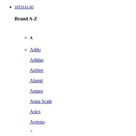
SPESIAL4D
Brand A-Z
A
Addo
Adidas
Airfree
Alamii
Amara
Aqua Scale
Asics
Aveeno
Awan