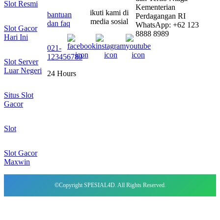
Slot Resmi
Kementerian
ikuti kami di
bantuan
Perdagangan RI
media sosial
dan faq
WhatsApp: +62 123
Slot Gacor
8888 8989
Hari Ini
021-
123456789
Slot Server
Luar Negeri
24 Hours
Situs Slot
Gacor
Slot
Slot Gacor
Maxwin
©Copyright SPESIAL4D. All Rights Reserved.