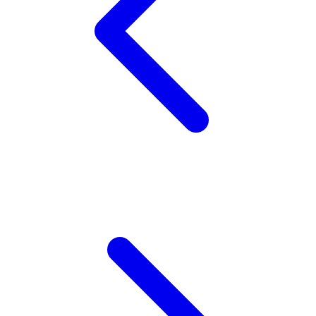
Xootz
Y
Yamatoya
Z
Zaxy
Zoggs
0-9
4Moms
59S