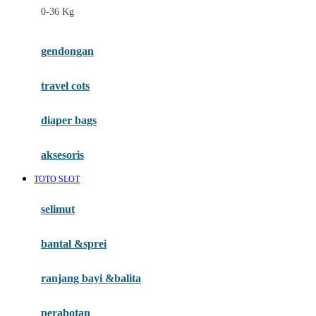
0-36 Kg
Fisher Price
Flipper
gendongan
Friends Of Sally
travel cots
G
diaper bags
Gb
Geko
aksesoris
Graco
TOTO SLOT
Gund
selimut
H
bantal &sprei
Habbie
Haenim
ranjang bayi &balita
Happy Horse
perabotan