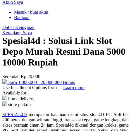
Akun Saya
Squishmallows
Masuk / buat akun
Starbooks
Bantuan
Stick-O
Daftar Keinginan
Stokke
Keranjang Saya
Spesial4d : Solusi Link Slot
Sudocrem
Depo Murah Resmi Dana 5000
Sumimo
10000 Rupiah
Sunnylife
Sun-Staches
Serendah
Rp 20.000
Swimava
Earn
1.000.000
-
20.000.000
Bonus
Use Installment Options from
.
Laarn more
Available for :
T
home delivery
store pickup
Tommee Tippee
SPESIAL4D
merupakan halaman resmi situs slot 4D PG Soft bet
Trunki
200 perak dengan winrate tinggi, transaksi cepat, game lengkap, dan
akses bermain aman 24 jam. Spesial4d dikenal dengan koleksi game
Tutti Bambini
PG Soft populer seperti Mahjong Ways, Lucky Neko, dan Wild