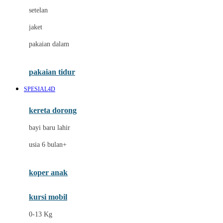
Dae Organics
setelan
Docare
jaket
Doona
pakaian dalam
Down To Earth
Drew
pakaian tidur
Dr. Brown's
SPESIAL4D
E
kereta dorong
ELC
bayi baru lahir
Ergobaby
usia 6 bulan+
Expert Care
koper anak
Ezyroller
kursi mobil
F
0-13 Kg
Felt So Sweet