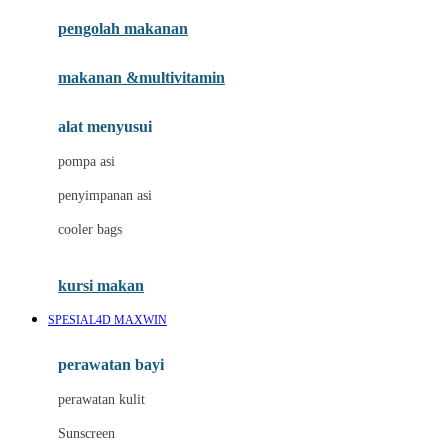
pengolah makanan
Joolz
Jujube
makanan &multivitamin
K
alat menyusui
Kiddycuts
pompa asi
Kumon
penyimpanan asi
L
cooler bags
Leapfrog
kursi makan
Leclerc
SPESIAL4D MAXWIN
Lee Vierra
Lillebaby
perawatan bayi
Little Bird Told Me
perawatan kulit
Little Miss Janis
Sunscreen