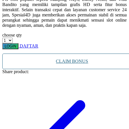
Twistshake
Bandito yang memiliki tampilan grafis HD serta fitur bonus
interaktif. Selain transaksi cepat dan layanan customer service 24
TY Toys
jam, Spesial4D juga memberikan akses permainan stabil di semua
perangkat sehingga pemain dapat menikmati sensasi slot online
dengan nyaman, aman, dan praktis kapan saja.
U
choose qty
DAFTAR
LOGIN
V
Veja
CLAIM BONUS
Vitaflow
Share product:
Vtech
W
Waterland
Wellness
X