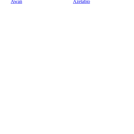
Awan
Azetabio