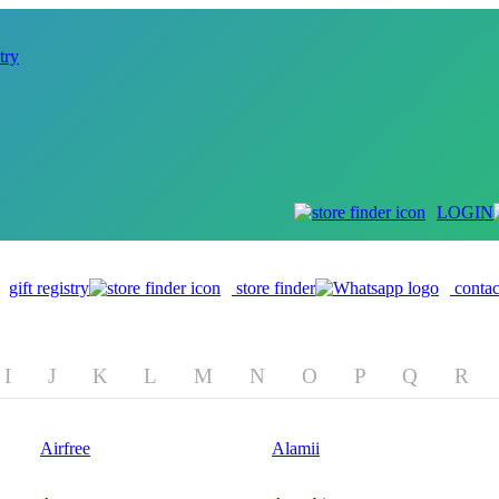
stry
LOGIN
gift registry
store finder
contac
I
J
K
L
M
N
O
P
Q
R
Airfree
Alamii