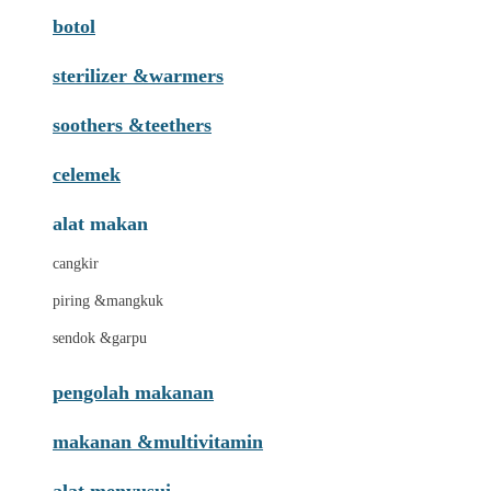
botol
sterilizer &warmers
soothers &teethers
celemek
alat makan
cangkir
piring &mangkuk
sendok &garpu
pengolah makanan
makanan &multivitamin