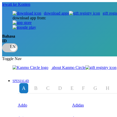
lewati ke Konten
download apps
gift regi
download app from:
Bahasa
ID
Toggle Nav
about Kanmo Circle
SPESIAL4D
A
B
C
D
E
F
G
H
Addo
Adidas