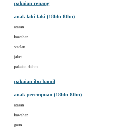
pakaian renang
anak laki-laki (18bln-8thn)
atasan
bawahan
setelan
jaket
pakaian dalam
pakaian ibu hamil
anak perempuan (18bln-8thn)
atasan
bawahan
gaun