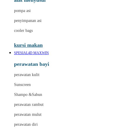
alat menyusui
pompa asi
penyimpanan asi
cooler bags
kursi makan
SPESIAL4D MAXWIN
perawatan bayi
perawatan kulit
Sunscreen
Shampo &Sabun
perawatan rambut
perawatan mulut
perawatan diri