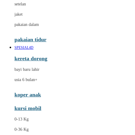
setelan
jaket
pakaian dalam
pakaian tidur
SPESIAL4D
kereta dorong
bayi baru lahir
usia 6 bulan+
koper anak
kursi mobil
0-13 Kg
0-36 Kg