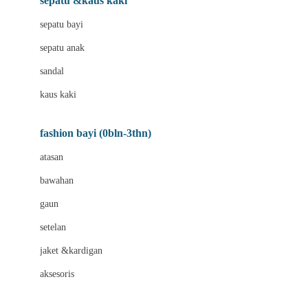
sepatu &kaus kaki
Bio Oil
sepatu bayi
Biolane
sepatu anak
Bite Fighters
sandal
Bizzi Growin
kaus kaki
Blackmores
fashion bayi (0bln-3thn)
Blooming Marvellous
atasan
Bonnels
bawahan
Bravado
gaun
Bruder
setelan
Brush Baby
jaket &kardigan
Buds Organics
aksesoris
Bugaboo
Buggygear