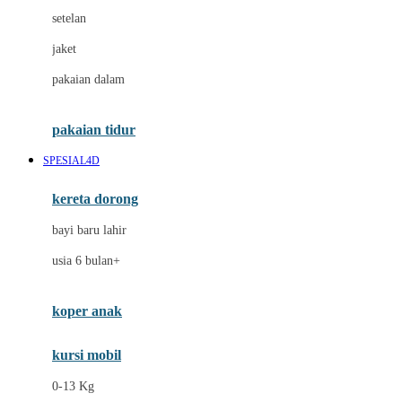
Dae Organics
setelan
Docare
jaket
Doona
pakaian dalam
Down To Earth
Drew
pakaian tidur
Dr. Brown's
SPESIAL4D
E
kereta dorong
ELC
bayi baru lahir
Ergobaby
usia 6 bulan+
Expert Care
koper anak
Ezyroller
kursi mobil
F
0-13 Kg
Felt So Sweet