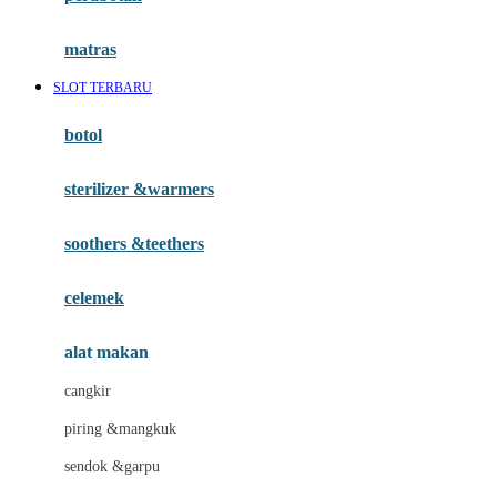
Happy Tummy
Hauck
matras
Havaianas
SLOT TERBARU
Hegen
botol
Hot Wheels
sterilizer &warmers
Hybrid
soothers &teethers
I
Inlacta DHA
celemek
Interlac
alat makan
Ivenet
cangkir
J
piring &mangkuk
Jack N Jill
sendok &garpu
Joie