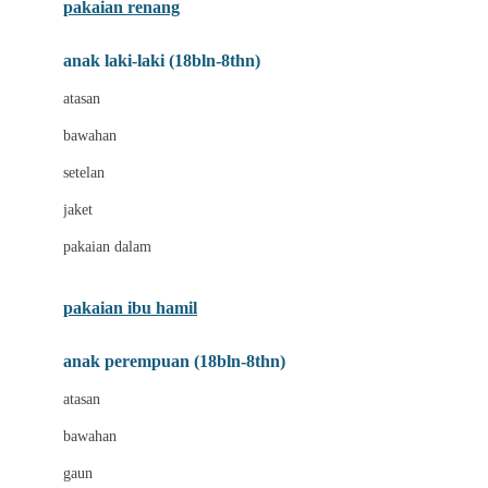
pakaian renang
Bumkins
anak laki-laki (18bln-8thn)
C
atasan
Cetaphil
bawahan
Chicco
setelan
Childlife
jaket
Clevamama
pakaian dalam
Cocolatte
Cottonseeds
pakaian ibu hamil
Cozy N Safe
anak perempuan (18bln-8thn)
Crane
atasan
Cybex
bawahan
D
gaun