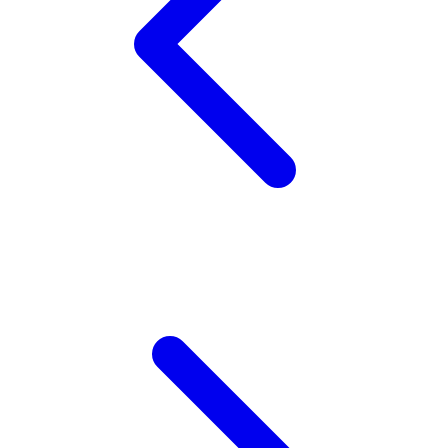
Xootz
Y
Yamatoya
Z
Zaxy
Zoggs
0-9
4Moms
59S