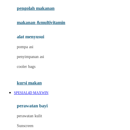
pengolah makanan
Joolz
Jujube
makanan &multivitamin
K
alat menyusui
Kiddycuts
pompa asi
Kumon
penyimpanan asi
L
cooler bags
Leapfrog
kursi makan
Leclerc
SPESIAL4D MAXWIN
Lee Vierra
Lillebaby
perawatan bayi
Little Bird Told Me
perawatan kulit
Little Miss Janis
Sunscreen