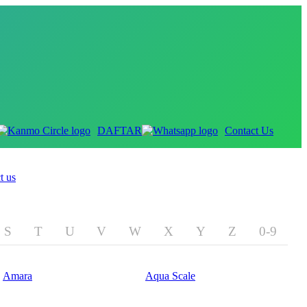
DAFTAR
Contact Us
t us
S
T
U
V
W
X
Y
Z
0-9
Amara
Aqua Scale