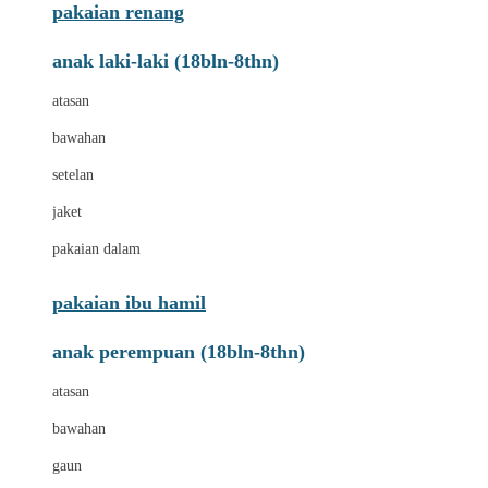
pakaian renang
anak laki-laki (18bln-8thn)
atasan
bawahan
setelan
jaket
pakaian dalam
pakaian ibu hamil
anak perempuan (18bln-8thn)
atasan
bawahan
gaun