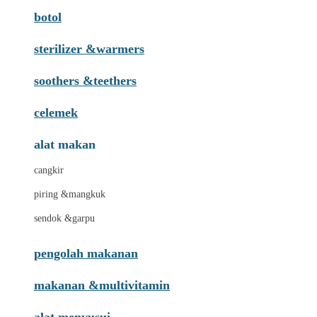
botol
sterilizer &warmers
soothers &teethers
celemek
alat makan
cangkir
piring &mangkuk
sendok &garpu
pengolah makanan
makanan &multivitamin