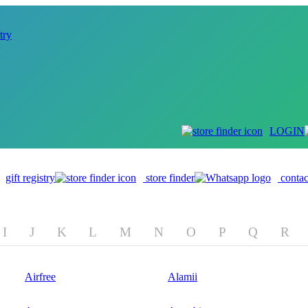
stry
LOGIN
gift registry
store finder
contac
I
J
K
L
M
N
O
P
Q
R
Airfree
Alamii