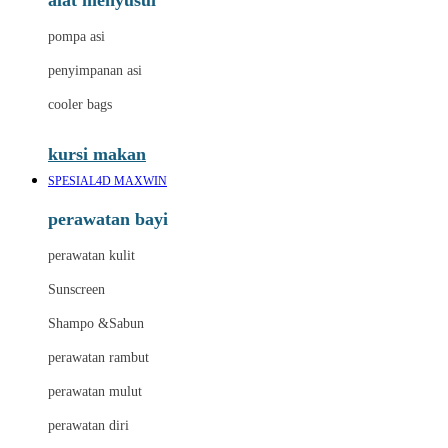
alat menyusui
pompa asi
penyimpanan asi
cooler bags
kursi makan
SPESIAL4D MAXWIN
perawatan bayi
perawatan kulit
Sunscreen
Shampo &Sabun
perawatan rambut
perawatan mulut
perawatan diri