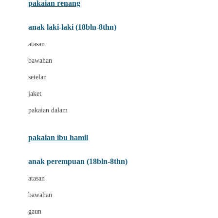
pakaian renang
Bumkins
anak laki-laki (18bln-8thn)
C
atasan
Cetaphil
bawahan
Chicco
setelan
Childlife
jaket
Clevamama
pakaian dalam
Cocolatte
Cottonseeds
pakaian ibu hamil
Cozy N Safe
anak perempuan (18bln-8thn)
Crane
atasan
Cybex
bawahan
D
gaun