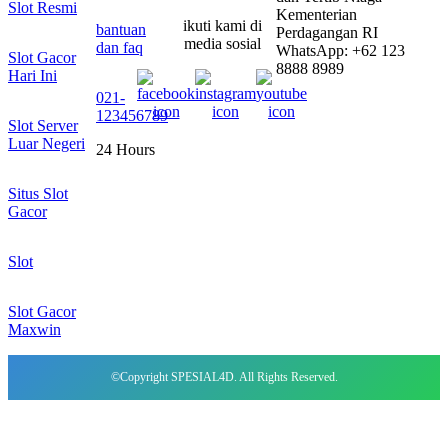
Slot Resmi
Kementerian
ikuti kami di
bantuan
Perdagangan RI
media sosial
dan faq
WhatsApp: +62 123
Slot Gacor
8888 8989
Hari Ini
021-
123456789
Slot Server
Luar Negeri
24 Hours
Situs Slot
Gacor
Slot
Slot Gacor
Maxwin
©Copyright SPESIAL4D. All Rights Reserved.