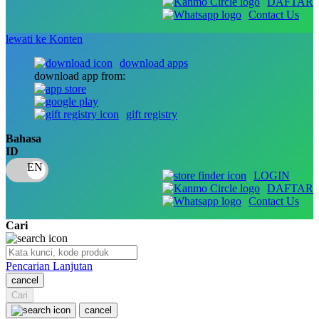
DAFTAR
Q
Contact Us
lewati ke Konten
QV Baby
download apps
R
download app from:
Real Shades
gift registry
Red Castle
Bahasa
Ribbon Madness
ID
LOGIN
S
DAFTAR
Contact Us
Sebamed
Cari
Silver Cross
Simply Idea
Pencarian Lanjutan
Skip Hop
cancel
Cari
Spectra
cancel