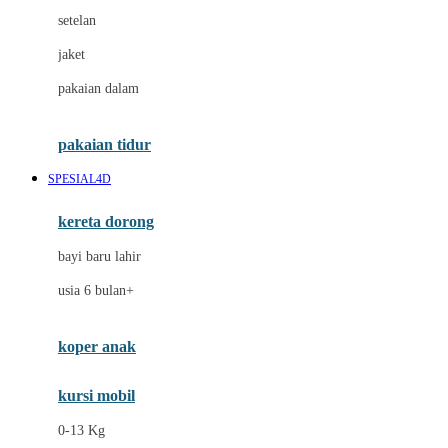
Dae Organics
setelan
Docare
jaket
Doona
pakaian dalam
Down To Earth
Drew
pakaian tidur
Dr. Brown's
SPESIAL4D
E
kereta dorong
ELC
bayi baru lahir
Ergobaby
usia 6 bulan+
Expert Care
koper anak
Ezyroller
kursi mobil
F
0-13 Kg
Felt So Sweet