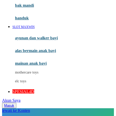
Moby
bak mandi
Momami
handuk
Mothercare
SLOT MAXWIN
Mustela
ayunan dan walker bayi
My Buddy Tag
My K
alas bermain anak bayi
N
mainan anak bayi
Naif
mothercare toys
Nike
elc toys
Nordic Natural
SPESIAL4D
Nuby
Akun Saya
Nuna
Masuk
lewati ke Konten
O