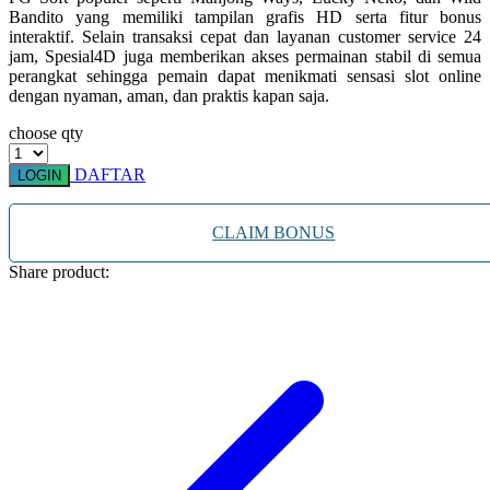
Twistshake
Bandito yang memiliki tampilan grafis HD serta fitur bonus
interaktif. Selain transaksi cepat dan layanan customer service 24
TY Toys
jam, Spesial4D juga memberikan akses permainan stabil di semua
perangkat sehingga pemain dapat menikmati sensasi slot online
dengan nyaman, aman, dan praktis kapan saja.
U
choose qty
DAFTAR
LOGIN
V
Veja
CLAIM BONUS
Vitaflow
Share product:
Vtech
W
Waterland
Wellness
X