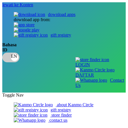
lewati ke Konten
download apps
download app from:
gift registry
Bahasa
ID
LOGIN
DAFTAR
Contact
Us
Toggle Nav
about Kanmo Circle
gift registry
store finder
contact us