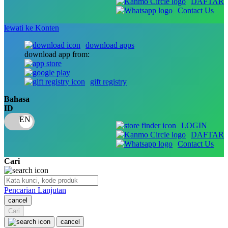
DAFTAR
Q
Contact Us
lewati ke Konten
QV Baby
download apps
R
download app from:
Real Shades
gift registry
Red Castle
Bahasa
Ribbon Madness
ID
LOGIN
S
DAFTAR
Contact Us
Sebamed
Cari
Silver Cross
Simply Idea
Pencarian Lanjutan
Skip Hop
cancel
Cari
Spectra
cancel