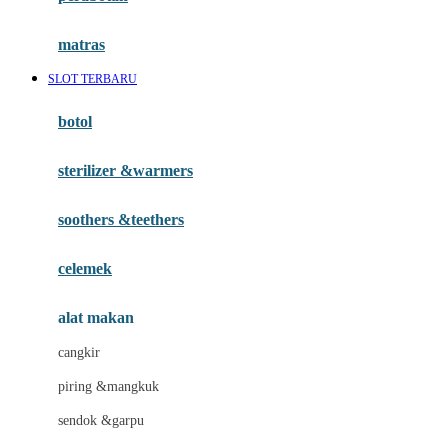
Happy Tummy
Hauck
matras
Havaianas
SLOT TERBARU
Hegen
botol
Hot Wheels
sterilizer &warmers
Hybrid
soothers &teethers
I
Inlacta DHA
celemek
Interlac
alat makan
Ivenet
cangkir
J
piring &mangkuk
Jack N Jill
sendok &garpu
Joie