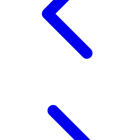
Xootz
Y
Yamatoya
Z
Zaxy
Zoggs
0-9
4Moms
59S