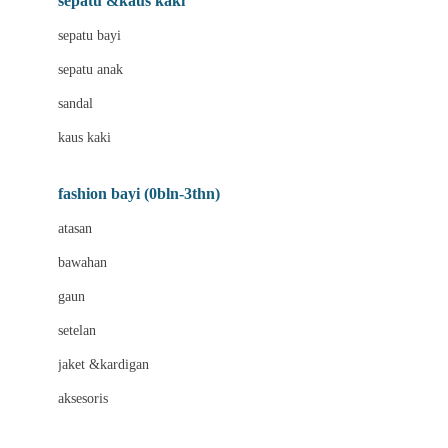
sepatu &kaus kaki
Bio Oil
sepatu bayi
Biolane
sepatu anak
Bite Fighters
sandal
Bizzi Growin
kaus kaki
Blackmores
fashion bayi (0bln-3thn)
Blooming Marvellous
atasan
Bonnels
bawahan
Bravado
gaun
Bruder
setelan
Brush Baby
jaket &kardigan
Buds Organics
aksesoris
Bugaboo
Buggygear