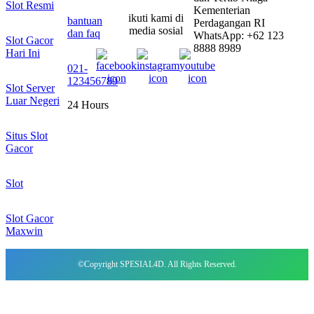
Slot Resmi
Kementerian
ikuti kami di
bantuan
Perdagangan RI
media sosial
dan faq
WhatsApp: +62 123
Slot Gacor
8888 8989
Hari Ini
021-
123456789
Slot Server
Luar Negeri
24 Hours
Situs Slot
Gacor
Slot
Slot Gacor
Maxwin
©Copyright SPESIAL4D. All Rights Reserved.