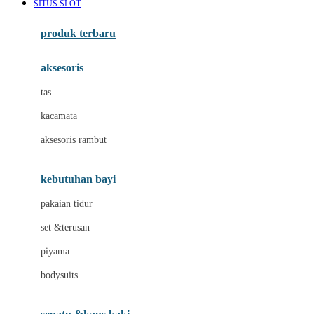
SITUS SLOT
Azetabio
produk terbaru
B
aksesoris
Baabaasheepz
tas
Babiators
kacamata
Baby Dove
aksesoris rambut
Baby Jogger
Baby Rovega
kebutuhan bayi
Babybee
pakaian tidur
Banana Boat
set &terusan
Banz
piyama
Barbie
bodysuits
Beaba
Beauty Barn