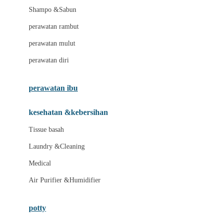
London Taxi
Shampo &Sabun
Love To Dream
perawatan rambut
perawatan mulut
M
perawatan diri
Magformers
Mama's Choice
perawatan ibu
Mamas &Papas
kesehatan &kebersihan
Mamaway
Tissue basah
Maxi Cosi
Laundry &Cleaning
Megabloks
Medical
Micro
Air Purifier &Humidifier
MiDeer
Mimi &Lula
potty
Mini Monkey