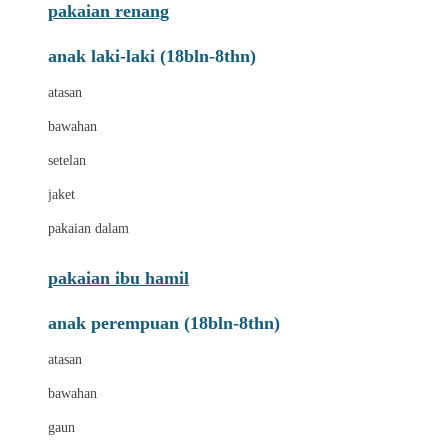
pakaian renang
anak laki-laki (18bln-8thn)
atasan
bawahan
setelan
jaket
pakaian dalam
pakaian ibu hamil
anak perempuan (18bln-8thn)
atasan
bawahan
gaun