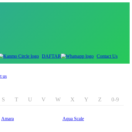
DAFTAR
Contact Us
t us
S
T
U
V
W
X
Y
Z
0-9
Amara
Aqua Scale