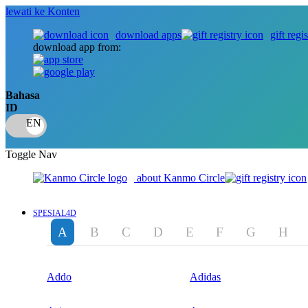
lewati ke Konten
download apps
gift regi
download app from:
Bahasa
ID
Toggle Nav
about Kanmo Circle
SPESIAL4D
A
B
C
D
E
F
G
H
Addo
Adidas