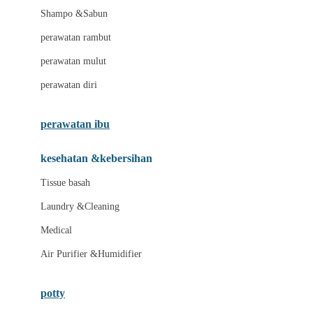
London Taxi
Shampo &Sabun
Love To Dream
perawatan rambut
perawatan mulut
M
perawatan diri
Magformers
Mama's Choice
perawatan ibu
Mamas &Papas
kesehatan &kebersihan
Mamaway
Tissue basah
Maxi Cosi
Laundry &Cleaning
Megabloks
Medical
Micro
Air Purifier &Humidifier
MiDeer
Mimi &Lula
potty
Mini Monkey