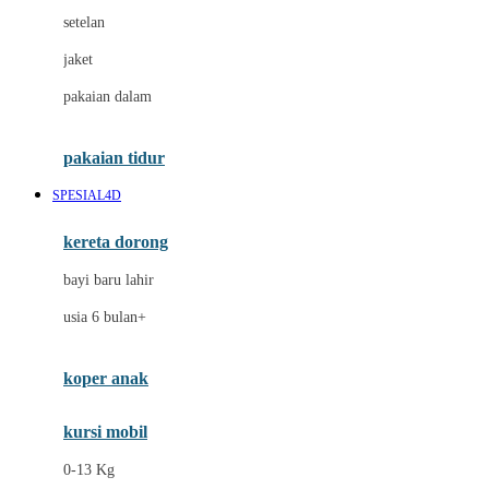
Dae Organics
setelan
Docare
jaket
Doona
pakaian dalam
Down To Earth
Drew
pakaian tidur
Dr. Brown's
SPESIAL4D
E
kereta dorong
ELC
bayi baru lahir
Ergobaby
usia 6 bulan+
Expert Care
koper anak
Ezyroller
kursi mobil
F
0-13 Kg
Felt So Sweet