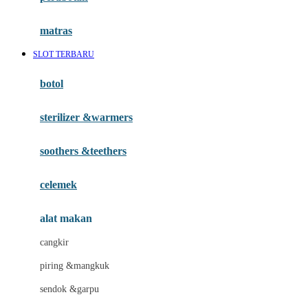
Happy Tummy
Hauck
matras
Havaianas
SLOT TERBARU
Hegen
botol
Hot Wheels
sterilizer &warmers
Hybrid
soothers &teethers
I
Inlacta DHA
celemek
Interlac
alat makan
Ivenet
cangkir
J
piring &mangkuk
Jack N Jill
sendok &garpu
Joie