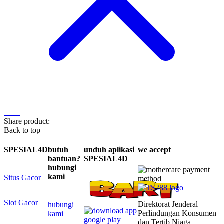
Share product:
Back to top
SPESIAL4D
butuh
unduh aplikasi
we accept
bantuan?
SPESIAL4D
hubungi
kami
Situs Gacor
Slot Gacor
Direktorat Jenderal
hubungi
Perlindungan Konsumen
kami
dan Tertib Niaga