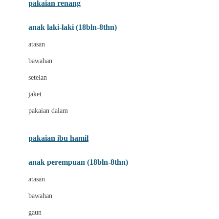
pakaian renang
Bumkins
anak laki-laki (18bln-8thn)
C
atasan
Cetaphil
bawahan
Chicco
setelan
Childlife
jaket
Clevamama
pakaian dalam
Cocolatte
Cottonseeds
pakaian ibu hamil
Cozy N Safe
anak perempuan (18bln-8thn)
Crane
atasan
Cybex
bawahan
D
gaun