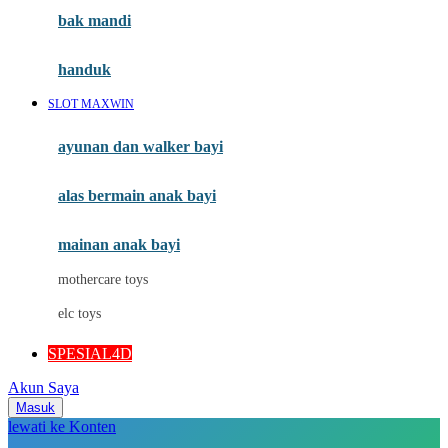
Moby
bak mandi
Momami
handuk
Mothercare
SLOT MAXWIN
Mustela
ayunan dan walker bayi
My Buddy Tag
My K
alas bermain anak bayi
N
mainan anak bayi
Naif
mothercare toys
Nike
elc toys
Nordic Natural
SPESIAL4D
Nuby
Akun Saya
Nuna
Masuk
lewati ke Konten
O