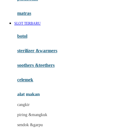
Happy Tummy
Hauck
matras
Havaianas
SLOT TERBARU
Hegen
botol
Hot Wheels
sterilizer &warmers
Hybrid
soothers &teethers
I
Inlacta DHA
celemek
Interlac
alat makan
Ivenet
cangkir
J
piring &mangkuk
Jack N Jill
sendok &garpu
Joie