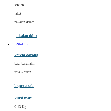
Dae Organics
setelan
Docare
jaket
Doona
pakaian dalam
Down To Earth
Drew
pakaian tidur
Dr. Brown's
SPESIAL4D
E
kereta dorong
ELC
bayi baru lahir
Ergobaby
usia 6 bulan+
Expert Care
koper anak
Ezyroller
kursi mobil
F
0-13 Kg
Felt So Sweet