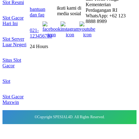
Slot Resmi
Kementerian
ikuti kami di
bantuan
Perdagangan RI
media sosial
dan faq
WhatsApp: +62 123
Slot Gacor
8888 8989
Hari Ini
021-
123456789
Slot Server
Luar Negeri
24 Hours
Situs Slot
Gacor
Slot
Slot Gacor
Maxwin
©Copyright SPESIAL4D. All Rights Reserved.