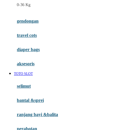
0-36 Kg
Fisher Price
Flipper
gendongan
Friends Of Sally
travel cots
G
diaper bags
Gb
Geko
aksesoris
Graco
TOTO SLOT
Gund
selimut
H
bantal &sprei
Habbie
Haenim
ranjang bayi &balita
Happy Horse
perabotan