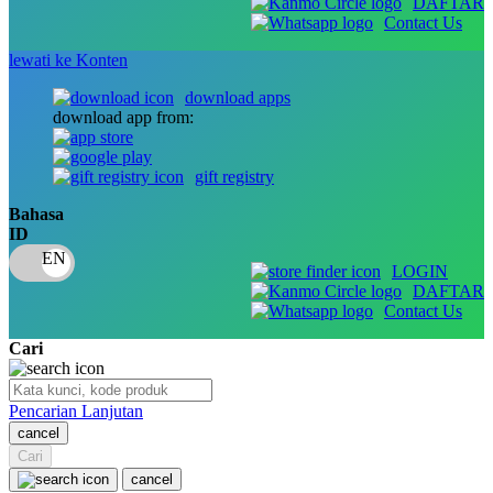
DAFTAR
Q
Contact Us
lewati ke Konten
QV Baby
download apps
R
download app from:
Real Shades
gift registry
Red Castle
Bahasa
Ribbon Madness
ID
LOGIN
S
DAFTAR
Contact Us
Sebamed
Cari
Silver Cross
Simply Idea
Pencarian Lanjutan
Skip Hop
cancel
Cari
Spectra
cancel