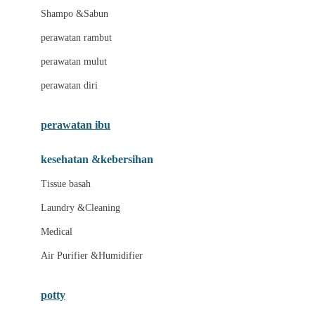
London Taxi
Shampo &Sabun
Love To Dream
perawatan rambut
perawatan mulut
M
perawatan diri
Magformers
Mama's Choice
perawatan ibu
Mamas &Papas
kesehatan &kebersihan
Mamaway
Tissue basah
Maxi Cosi
Laundry &Cleaning
Megabloks
Medical
Micro
Air Purifier &Humidifier
MiDeer
Mimi &Lula
potty
Mini Monkey