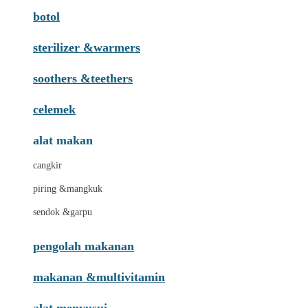
botol
sterilizer &warmers
soothers &teethers
celemek
alat makan
cangkir
piring &mangkuk
sendok &garpu
pengolah makanan
makanan &multivitamin