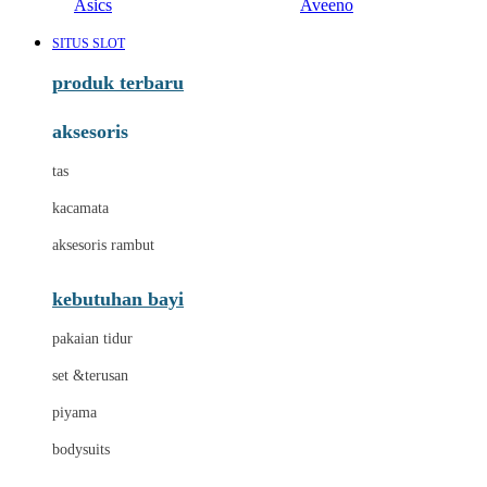
Asics
Aveeno
SITUS SLOT
produk terbaru
aksesoris
tas
kacamata
aksesoris rambut
kebutuhan bayi
pakaian tidur
set &terusan
piyama
bodysuits