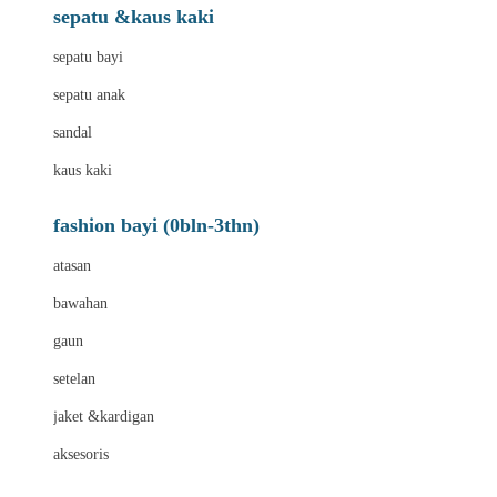
sepatu &kaus kaki
sepatu bayi
sepatu anak
sandal
kaus kaki
fashion bayi (0bln-3thn)
atasan
bawahan
gaun
setelan
jaket &kardigan
aksesoris