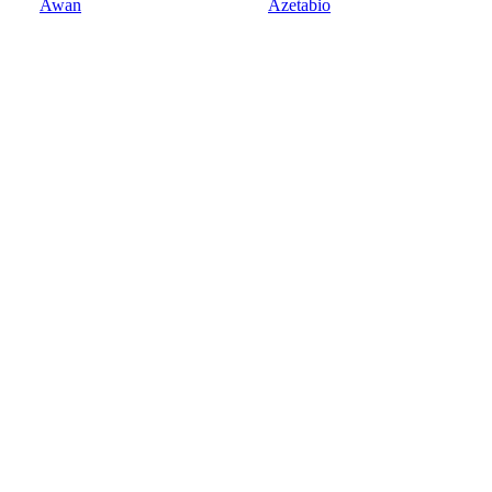
Awan
Azetabio