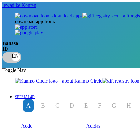
lewati ke Konten
download apps
gift regi
download app from:
Bahasa
ID
Toggle Nav
about Kanmo Circle
SPESIAL4D
A
B
C
D
E
F
G
H
Addo
Adidas