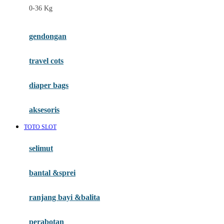
0-36 Kg
Fisher Price
Flipper
gendongan
Friends Of Sally
travel cots
G
diaper bags
Gb
Geko
aksesoris
Graco
TOTO SLOT
Gund
selimut
H
bantal &sprei
Habbie
Haenim
ranjang bayi &balita
Happy Horse
perabotan