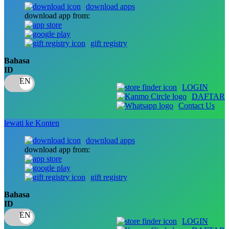
download apps
download app from:
Oh Ma Grain
Okiedog
gift registry
P
Bahasa
ID
Peachy
LOGIN
Phil &Ted's
DAFTAR
Contact Us
Philips Avent
lewati ke Konten
Pigeon
download apps
Playgro
download app from:
Poled Global
gift registry
Ponycycle
Bahasa
Puma
ID
Pureats
LOGIN