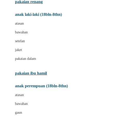
pakaian renang
Bumkins
anak laki-laki (18bln-8thn)
C
atasan
Cetaphil
bawahan
Chicco
setelan
Childlife
jaket
Clevamama
pakaian dalam
Cocolatte
Cottonseeds
pakaian ibu hamil
Cozy N Safe
anak perempuan (18bln-8thn)
Crane
atasan
Cybex
bawahan
D
gaun