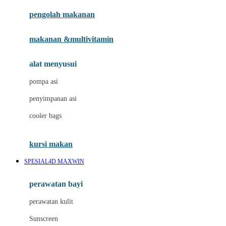
pengolah makanan
Joolz
Jujube
makanan &multivitamin
K
alat menyusui
Kiddycuts
pompa asi
Kumon
penyimpanan asi
L
cooler bags
Leapfrog
kursi makan
Leclerc
SPESIAL4D MAXWIN
Lee Vierra
Lillebaby
perawatan bayi
Little Bird Told Me
perawatan kulit
Little Miss Janis
Sunscreen