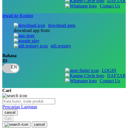
DAFTAR
Q
Contact Us
lewati ke Konten
QV Baby
download apps
R
download app from:
Real Shades
gift registry
Red Castle
Bahasa
Ribbon Madness
ID
LOGIN
S
DAFTAR
Contact Us
Sebamed
Cari
Silver Cross
Simply Idea
Pencarian Lanjutan
Skip Hop
cancel
Cari
Spectra
cancel