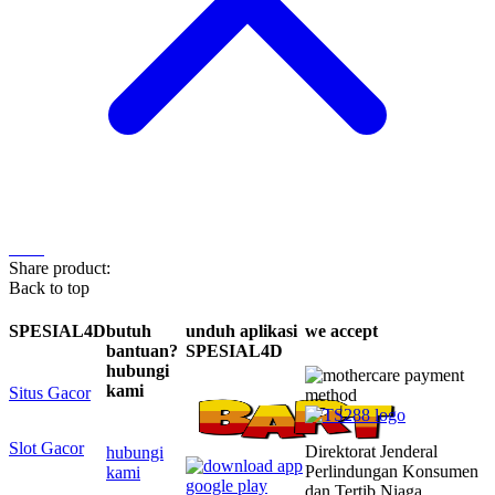
Share product:
Back to top
SPESIAL4D
butuh
unduh aplikasi
we accept
bantuan?
SPESIAL4D
hubungi
kami
Situs Gacor
Slot Gacor
Direktorat Jenderal
hubungi
Perlindungan Konsumen
kami
dan Tertib Niaga