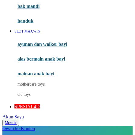
Moby
bak mandi
Momami
handuk
Mothercare
SLOT MAXWIN
Mustela
ayunan dan walker bayi
My Buddy Tag
My K
alas bermain anak bayi
N
mainan anak bayi
Naif
mothercare toys
Nike
elc toys
Nordic Natural
SPESIAL4D
Nuby
Akun Saya
Nuna
Masuk
lewati ke Konten
O