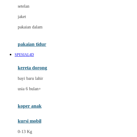
Dae Organics
setelan
Docare
jaket
Doona
pakaian dalam
Down To Earth
Drew
pakaian tidur
Dr. Brown's
SPESIAL4D
E
kereta dorong
ELC
bayi baru lahir
Ergobaby
usia 6 bulan+
Expert Care
koper anak
Ezyroller
kursi mobil
F
0-13 Kg
Felt So Sweet