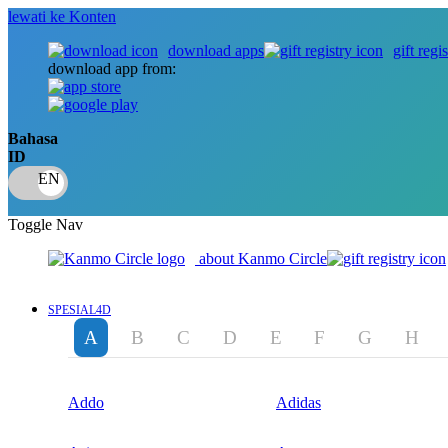
lewati ke Konten
download apps
gift regi
download app from:
Bahasa
ID
Toggle Nav
about Kanmo Circle
SPESIAL4D
A
B
C
D
E
F
G
H
Addo
Adidas