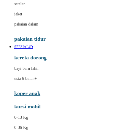
setelan
jaket
pakaian dalam
pakaian tidur
SPESIAL4D
kereta dorong
bayi baru lahir
usia 6 bulan+
koper anak
kursi mobil
0-13 Kg
0-36 Kg