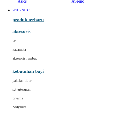
Asics
Aveeno
SITUS SLOT
produk terbaru
aksesoris
tas
kacamata
aksesoris rambut
kebutuhan bayi
pakaian tidur
set &terusan
piyama
bodysuits