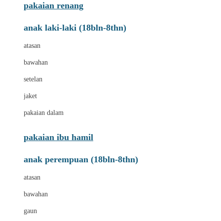
pakaian renang
anak laki-laki (18bln-8thn)
atasan
bawahan
setelan
jaket
pakaian dalam
pakaian ibu hamil
anak perempuan (18bln-8thn)
atasan
bawahan
gaun