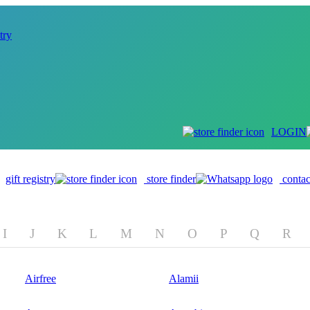
stry
LOGIN
gift registry
store finder
contac
I
J
K
L
M
N
O
P
Q
R
Airfree
Alamii