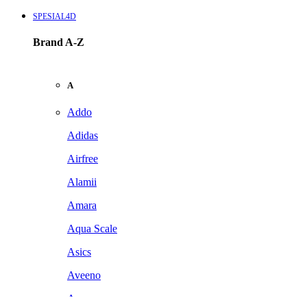
SPESIAL4D
Brand A-Z
A
Addo
Adidas
Airfree
Alamii
Amara
Aqua Scale
Asics
Aveeno
Awan