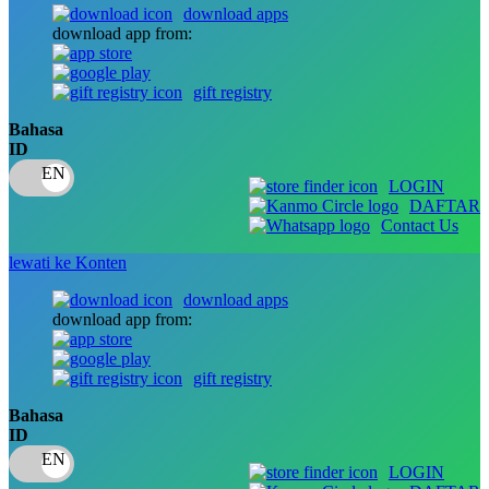
download apps
download app from:
Oh Ma Grain
Okiedog
gift registry
P
Bahasa
ID
Peachy
LOGIN
Phil &Ted's
DAFTAR
Contact Us
Philips Avent
lewati ke Konten
Pigeon
download apps
Playgro
download app from:
Poled Global
gift registry
Ponycycle
Bahasa
Puma
ID
Pureats
LOGIN