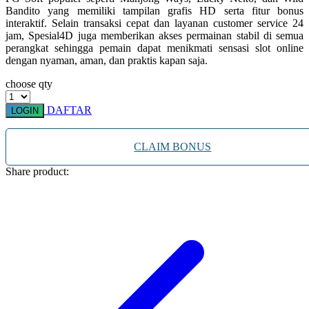
Twistshake
Bandito yang memiliki tampilan grafis HD serta fitur bonus
interaktif. Selain transaksi cepat dan layanan customer service 24
TY Toys
jam, Spesial4D juga memberikan akses permainan stabil di semua
perangkat sehingga pemain dapat menikmati sensasi slot online
dengan nyaman, aman, dan praktis kapan saja.
U
choose qty
DAFTAR
LOGIN
V
Veja
CLAIM BONUS
Vitaflow
Share product:
Vtech
W
Waterland
Wellness
X