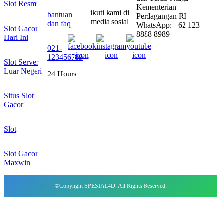
Slot Resmi
Kementerian
ikuti kami di
bantuan
Perdagangan RI
media sosial
dan faq
WhatsApp: +62 123
Slot Gacor
8888 8989
Hari Ini
021-
123456789
Slot Server
Luar Negeri
24 Hours
Situs Slot
Gacor
Slot
Slot Gacor
Maxwin
©Copyright SPESIAL4D. All Rights Reserved.