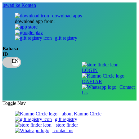
lewati ke Konten
download apps
download app from:
gift registry
Bahasa
ID
LOGIN
DAFTAR
Contact
Us
Toggle Nav
about Kanmo Circle
gift registry
store finder
contact us