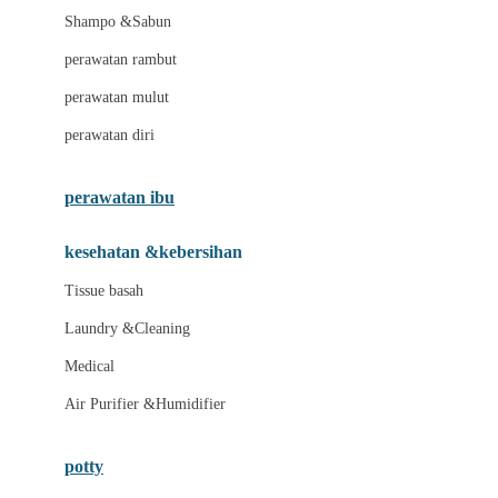
London Taxi
Shampo &Sabun
Love To Dream
perawatan rambut
perawatan mulut
M
perawatan diri
Magformers
Mama's Choice
perawatan ibu
Mamas &Papas
kesehatan &kebersihan
Mamaway
Tissue basah
Maxi Cosi
Laundry &Cleaning
Megabloks
Medical
Micro
Air Purifier &Humidifier
MiDeer
Mimi &Lula
potty
Mini Monkey