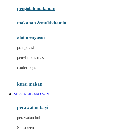
pengolah makanan
Joolz
Jujube
makanan &multivitamin
K
alat menyusui
Kiddycuts
pompa asi
Kumon
penyimpanan asi
L
cooler bags
Leapfrog
kursi makan
Leclerc
SPESIAL4D MAXWIN
Lee Vierra
Lillebaby
perawatan bayi
Little Bird Told Me
perawatan kulit
Little Miss Janis
Sunscreen