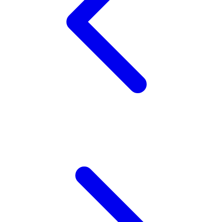
Xootz
Y
Yamatoya
Z
Zaxy
Zoggs
0-9
4Moms
59S