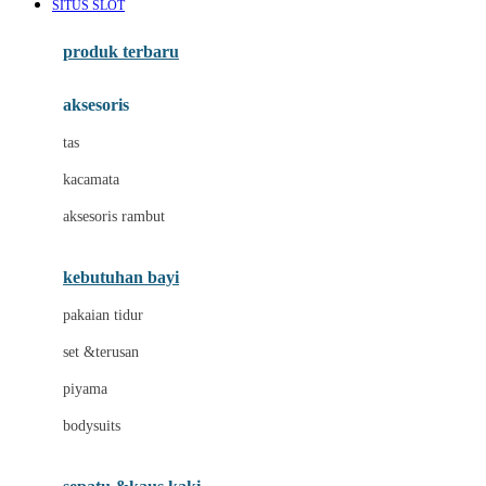
SITUS SLOT
Azetabio
produk terbaru
B
aksesoris
Baabaasheepz
tas
Babiators
kacamata
Baby Dove
aksesoris rambut
Baby Jogger
Baby Rovega
kebutuhan bayi
Babybee
pakaian tidur
Banana Boat
set &terusan
Banz
piyama
Barbie
bodysuits
Beaba
Beauty Barn