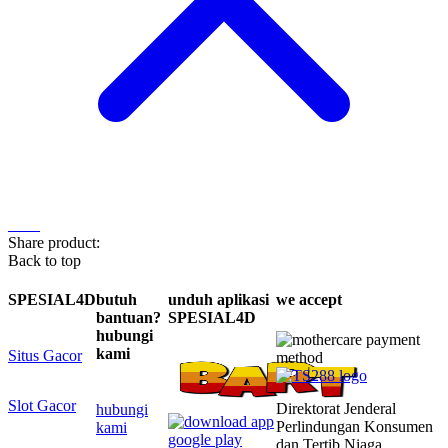
Share product:
Back to top
SPESIAL4D
butuh
unduh aplikasi
we accept
bantuan?
SPESIAL4D
hubungi
kami
Situs Gacor
Slot Gacor
Direktorat Jenderal
hubungi
Perlindungan Konsumen
kami
dan Tertib Niaga