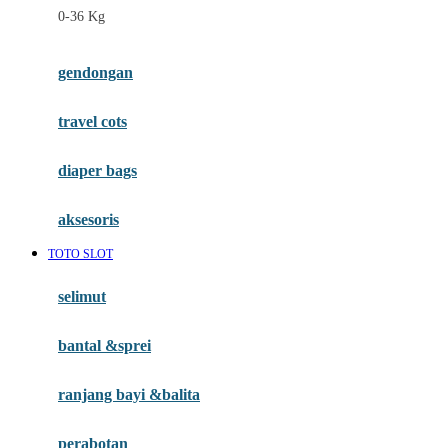
0-36 Kg
Fisher Price
Flipper
gendongan
Friends Of Sally
travel cots
G
diaper bags
Gb
Geko
aksesoris
Graco
TOTO SLOT
Gund
selimut
H
bantal &sprei
Habbie
Haenim
ranjang bayi &balita
Happy Horse
perabotan