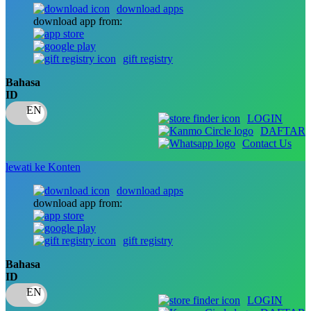
download apps
download app from:
Oh Ma Grain
Okiedog
gift registry
P
Bahasa
ID
Peachy
LOGIN
Phil &Ted's
DAFTAR
Contact Us
Philips Avent
lewati ke Konten
Pigeon
download apps
Playgro
download app from:
Poled Global
gift registry
Ponycycle
Bahasa
Puma
ID
Pureats
LOGIN