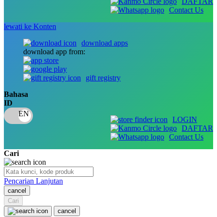
DAFTAR
Q
Contact Us
lewati ke Konten
QV Baby
download apps
R
download app from:
Real Shades
gift registry
Red Castle
Bahasa
Ribbon Madness
ID
LOGIN
S
DAFTAR
Contact Us
Sebamed
Cari
Silver Cross
Simply Idea
Pencarian Lanjutan
Skip Hop
cancel
Cari
Spectra
cancel