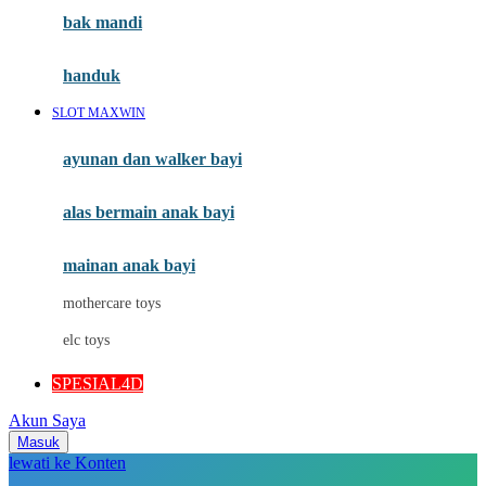
Moby
bak mandi
Momami
handuk
Mothercare
SLOT MAXWIN
Mustela
ayunan dan walker bayi
My Buddy Tag
My K
alas bermain anak bayi
N
mainan anak bayi
Naif
mothercare toys
Nike
elc toys
Nordic Natural
SPESIAL4D
Nuby
Akun Saya
Nuna
Masuk
lewati ke Konten
O