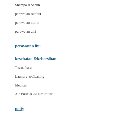
London Taxi
Shampo &Sabun
Love To Dream
perawatan rambut
perawatan mulut
M
perawatan diri
Magformers
Mama's Choice
perawatan ibu
Mamas &Papas
kesehatan &kebersihan
Mamaway
Tissue basah
Maxi Cosi
Laundry &Cleaning
Megabloks
Medical
Micro
Air Purifier &Humidifier
MiDeer
Mimi &Lula
potty
Mini Monkey