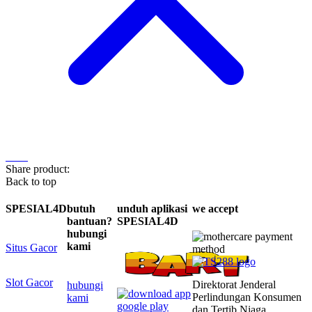
Share product:
Back to top
SPESIAL4D
butuh
unduh aplikasi
we accept
bantuan?
SPESIAL4D
hubungi
kami
Situs Gacor
Slot Gacor
Direktorat Jenderal
hubungi
Perlindungan Konsumen
kami
dan Tertib Niaga